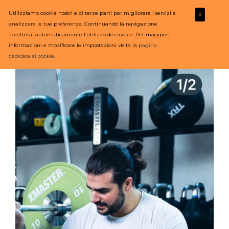
Utilizziamo cookie nostri e di terze parti per migliorare i servizi e
X
analizzare le tue preferenze. Continuando la navigazione
accetterai automaticamente l’utilizzo dei cookie. Per maggiori
informazioni e modificare le impostazioni visita la
pagina
dedicata ai cookie
.